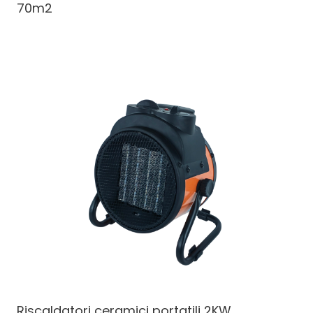
70m2
Riscaldatori ceramici portatili
2KW