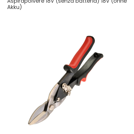
Aspirapolvere 18V (senza batteria)
18V (ohne
Akku)