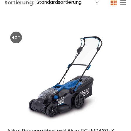
Sortierung:
HOT
Akku-Rasenmäher exkl.Akku
BC-MP430-X