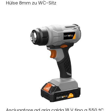
Hülse 8mm zu WC-Sitz
Asciugatore ad aria calda 18 V fino a 550 °C