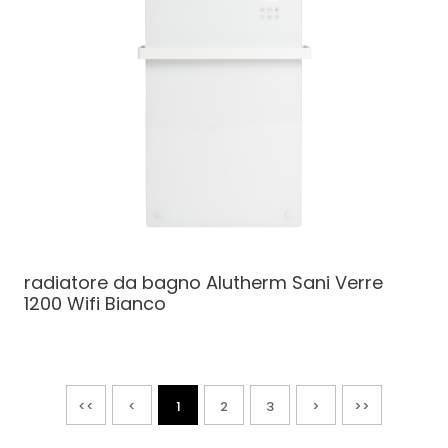
radiatore da bagno
Alutherm Sani Verre
1200 Wifi Bianco
<<
<
1
2
3
>
>>