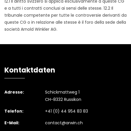
12.1 Il diritto svizzero si applica esclusivamente a queste CG
e a tutti i contratti conclusi ai sensi delle stesse. 12.2 Il
tribunale competente per tutte le controversie derivanti da
queste CG o in relazione alle stesse è il foro della sede della
società Arnold Winkler AG.
Kontaktdaten
Adresse:
Schickmattweg 1
CH-8332 Russikon
Telefon:
+41 (0) 44 954 83 83
E-Mail:
contact@arwin.ch