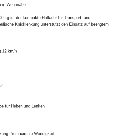
en in Wohnnähe.
0 kg ist der kompakte Hoflader für Transport- und
raulische Knicklenkung unterstützt den Einsatz auf beengtem
2) 12 km/h
5°
pe für Heben und Lenken
a
r
nkung für maximale Wendigkeit