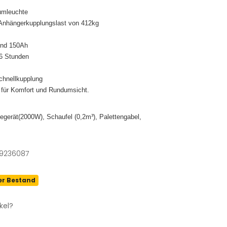
umleuchte
Anhängerkupplungslast von 412kg
und 150Ah
 6 Stunden
Schnellkupplung
 für Komfort und Rundumsicht.
gerät(2000W), Schaufel (0,2m³), Palettengabel,
9236087
er Bestand
kel?