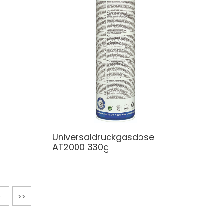
Universaldruckgasdose
AT2000 330g
>
>>