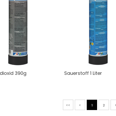
dioxid
390g
Sauerstoff
1 Liter
<<
<
1
2