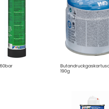
60bar
Butandruckgaskartus
190g