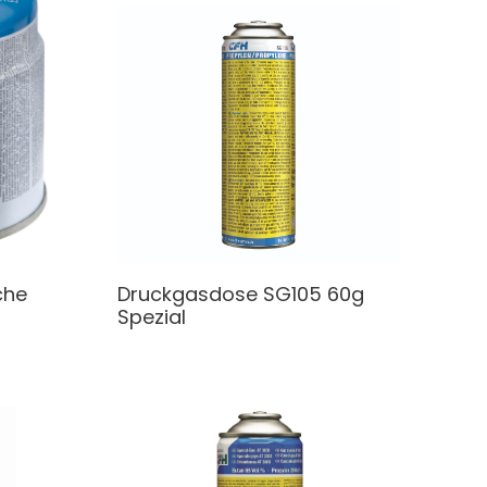
che
Druckgasdose
SG105 60g
Spezial