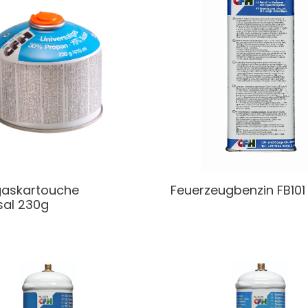
gaskartouche
Feuerzeugbenzin
FB101
sal 230g