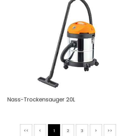
Nass-Trockensauger
20L
<<
<
1
2
3
>
>>