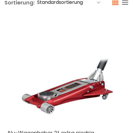
Sortierung:
Alu-Wagenheber
2t extra niedrig