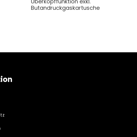
Überkopffunktion exkl.
Butandruckgaskartusche
tion
tz
m