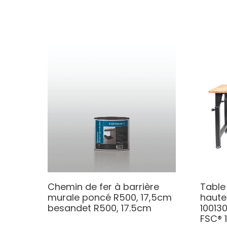
Chemin de fer à barrière
Table 
murale poncé R500, 17,5cm
haute
besandet R500, 17.5cm
10013
FSC® 