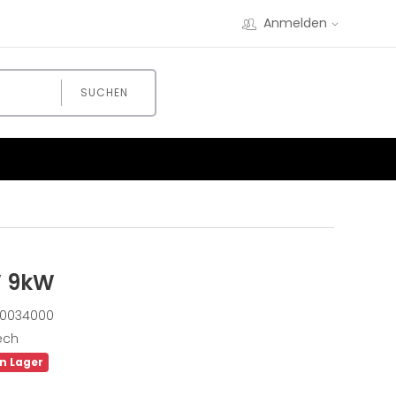
Anmelden
SUCHEN
W
9kW
0034000
ech
an Lager