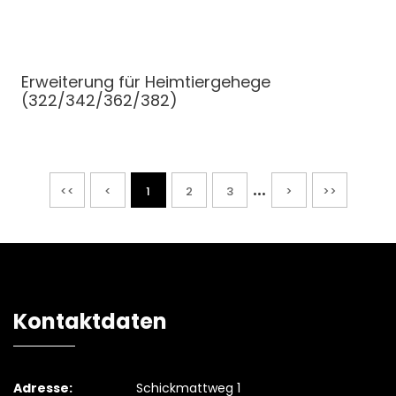
Erweiterung
für Heimtiergehege
(322/342/362/382)
...
<<
<
1
2
3
>
>>
Kontaktdaten
Adresse:
Schickmattweg 1