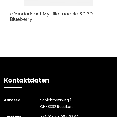
désodorisant Myrtille modèle 3D
3D
Blueberry
Kontaktdaten
Adresse:
Schickmattweg 1
CH-8332 Russikon
Telefon:
+41 (0) 44 954 83 83