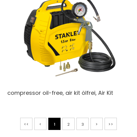
compressor oil-free, air kit
ölfrei, Air Kit
<<
<
1
2
3
>
>>