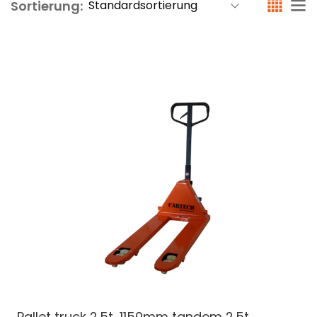
Sortierung:
Pallet truck 2.5t, 1150mm tandem
2.5t,