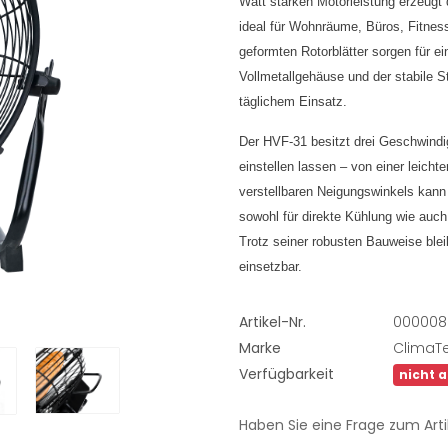
Watt starken Motorleistung erzeugt d
ideal für Wohnräume, Büros, Fitnes
geformten Rotorblätter sorgen für ei
Vollmetallgehäuse und der stabile S
täglichem Einsatz.
Der HVF-31 besitzt drei Geschwindig
einstellen lassen – von einer leicht
verstellbaren Neigungswinkels kann 
sowohl für direkte Kühlung wie auc
Trotz seiner robusten Bauweise blei
einsetzbar.
Artikel-Nr.
000008
Marke
ClimaT
Verfügbarkeit
nicht 
Haben Sie eine Frage zum Arti