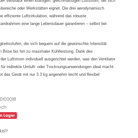
er Ventilator einen kräftigen, gleichmässigen Luftstrom, der sich
sbereiche oder Werkstätten eignet. Die drei aerodynamisch
ne effiziente Luftzirkulation, während das robuste
tandrahmen eine lange Lebensdauer garantieren – selbst bei
keitsstufen, die sich bequem auf die gewünschte Intensität
en Brise bis hin zu maximaler Kühlleistung. Dank des
der Luftstrom individuell ausgerichtet werden, was den Ventilator
h für indirekte Umluft- oder Trocknungsanwendungen ideal macht.
bt das Gerät mit nur 3.3 kg angenehm leicht und flexibel
0100018
ech
an Lager
kel?