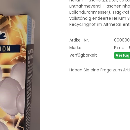
Helium-Flasche 2,2 Liter, 30 L
Entnahmeventil. Flascheninhal
Ballondurchmesser). Tragkraf
vollständig entleerte Helium
Recyclinghof im Altmetall en
Artikel-Nr.
000000
Marke
Pimp It
Verfügbarkeit
Verfüg
Haben Sie eine Frage zum Arti