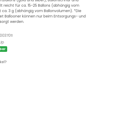
uftballons (gold und silber), Ballonschnur und
t reicht für ca. 15-25 Ballons (abhängig vom
t ca. 3 g (abhängig vom Ballonvolumen). *Die
 Set Ballooner können nur beim Entsorgungs- und
tsorgt werden.
0037011
 Up
bar
kel?