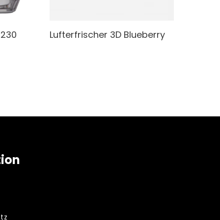
2230
Lufterfrischer
3D Blueberry
tion
tz