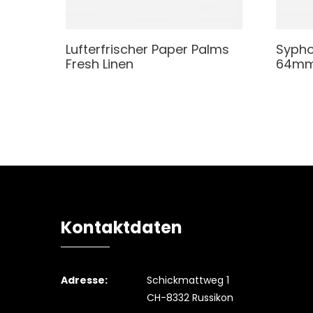
Lufterfrischer
Paper Palms
Syph
Fresh Linen
64m
Kontaktdaten
Adresse:
Schickmattweg 1
CH-8332 Russikon