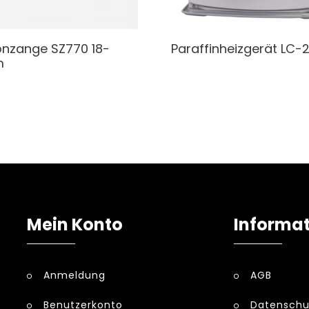
onzange
SZ770 18-
Paraffinheizgerät
LC-
m
Mein Konto
Informa
Anmeldung
AGB
Benutzerkonto
Datenschu