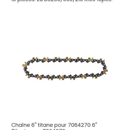
Chaîne 6'' titane pour 7064270
6''