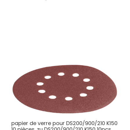
papier de verre pour DS200/900/210 K150
10 pièces.
zu DS200/900/210 K150 10pcs.