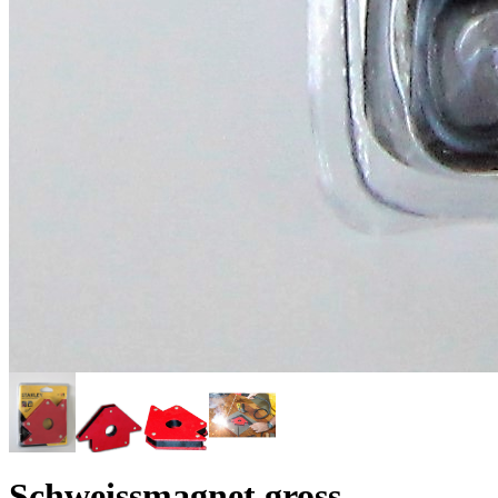
Schweissmagnet
gross