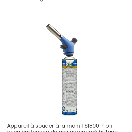
Appareil à souder à la main TS1800 Profi
avec cartouche de gaz comprimé butane