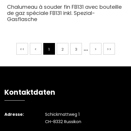
Chalumeau à souder fin FB131 avec bouteille
de gaz spéciale
FB131 inkl. Spezial-
Gasflasche
...
<<
<
1
2
3
>
>>
Kontaktdaten
Adresse:
Schickmattweg 1
CH-8332 Russikon