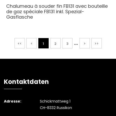
Chalumeau à souder fin FB131 avec bouteille
de gaz spéciale
FB131 inkl. Spezial-
Gasflasche
...
<<
<
1
2
3
>
>>
Kontaktdaten
Adresse:
Schickmattweg 1
CH-8332 Russikon