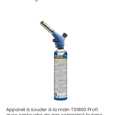
Appareil à souder à la main TS1800 Profi
avec cartouche de gaz comprimé butane