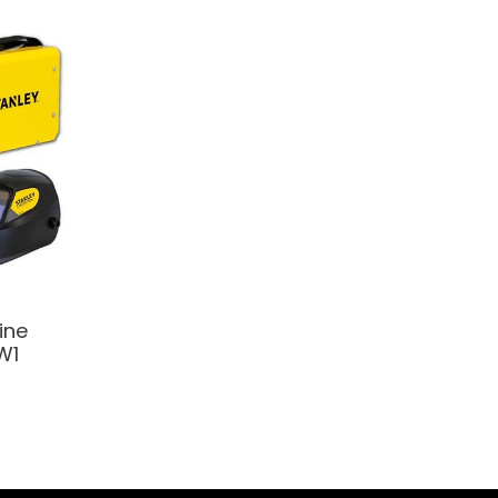
ine
W1