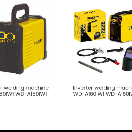
er welding machine
Inverter welding mach
50IW1
WD-A150IW1
WD-A160IW1
WD-A160I